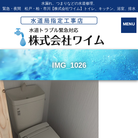
水漏れ、つまりなどの水道修理、
緊急・夜間 松戸・柏・市川【株式会社ワイム】トイレ、キッチン、浴室、排水
IMG_1026