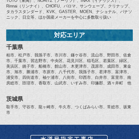
TOTO（東陶）、NORITZ（ノーリツ）、INAX（イナックス）、
Rinnai（リンナイ）、CHOFU、パロマ、サンウェーブ、クリナップ、
タカラスタンダード、KVK、GASTER、MOEN、ナショナル、パナソ
ニック、日立等、ほか国産メーカーを中心に多数取り扱い
対応エリア
千葉県
柏市、松戸市、我孫子市、市川市、鎌ケ谷市、流山市、野田市、佐倉
市、千葉市、習志野市、中央区、花見川区、稲毛区、若葉区、緑区、
美浜区、銚子市、船橋市、館山市、木更津市、茂原市、成田市、東金
市、旭市、勝浦市、市原市、八千代市、我孫子市、君津市、富津市、
浦安市、四街道市、袖ケ浦市、八街市、印西市、白井市、富里市、南
房総市、匝瑳市、香取市、山武市、いすみ市、印旛郡、酒々井町 他
茨城県
取手市、守谷市、龍ヶ崎市、牛久市、つくばみらい市、常総市、坂東
市