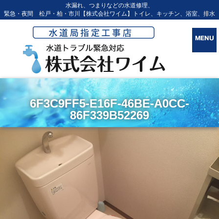
水漏れ、つまりなどの水道修理、
緊急・夜間 松戸・柏・市川【株式会社ワイム】トイレ、キッチン、浴室、排水
6F3C9FF5-E16F-46BE-A0CC-
86F339B52269