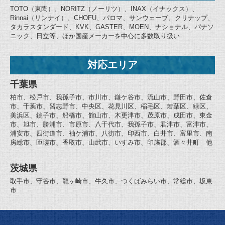
TOTO（東陶）、NORITZ（ノーリツ）、INAX（イナックス）、
Rinnai（リンナイ）、CHOFU、パロマ、サンウェーブ、クリナップ、
タカラスタンダード、KVK、GASTER、MOEN、ナショナル、パナソ
ニック、日立等、ほか国産メーカーを中心に多数取り扱い
対応エリア
千葉県
柏市、松戸市、我孫子市、市川市、鎌ケ谷市、流山市、野田市、佐倉
市、千葉市、習志野市、中央区、花見川区、稲毛区、若葉区、緑区、
美浜区、銚子市、船橋市、館山市、木更津市、茂原市、成田市、東金
市、旭市、勝浦市、市原市、八千代市、我孫子市、君津市、富津市、
浦安市、四街道市、袖ケ浦市、八街市、印西市、白井市、富里市、南
房総市、匝瑳市、香取市、山武市、いすみ市、印旛郡、酒々井町 他
茨城県
取手市、守谷市、龍ヶ崎市、牛久市、つくばみらい市、常総市、坂東
市