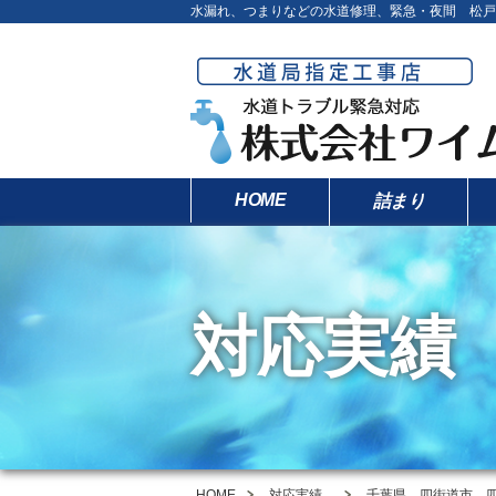
水漏れ、つまりなどの水道修理、緊急・夜間 松戸
HOME
詰まり
対応実績
HOME
対応実績
千葉県 四街道市 