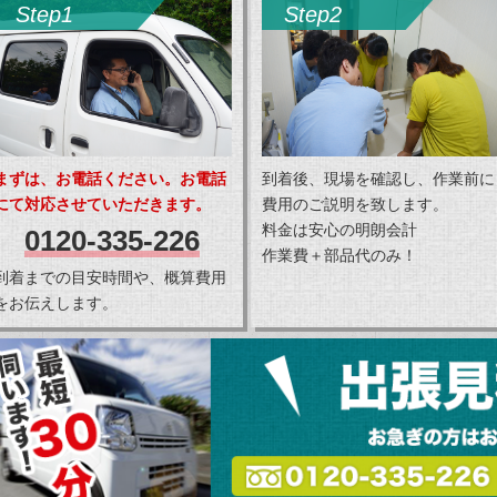
Step1
Step2
まずは、お電話ください。お電話
到着後、現場を確認し、作業前に
にて対応させていただきます。
費用のご説明を致します。
料金は安心の明朗会計
0120-335-226
作業費＋部品代のみ！
到着までの目安時間や、概算費用
をお伝えします。