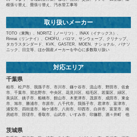
根張り替え、畳張り替え、汚水管工事等
取り扱いメーカー
TOTO（東陶）、NORITZ（ノーリツ）、INAX（イナックス）、
Rinnai（リンナイ）、CHOFU、パロマ、サンウェーブ、クリナップ、
タカラスタンダード、KVK、GASTER、MOEN、ナショナル、パナソ
ニック、日立等、ほか国産メーカーを中心に多数取り扱い
対応エリア
千葉県
柏市、松戸市、我孫子市、市川市、鎌ケ谷市、流山市、野田市、佐倉
市、千葉市、習志野市、中央区、花見川区、稲毛区、若葉区、緑区、
美浜区、銚子市、船橋市、館山市、木更津市、茂原市、成田市、東金
市、旭市、勝浦市、市原市、八千代市、我孫子市、君津市、富津市、
浦安市、四街道市、袖ケ浦市、八街市、印西市、白井市、富里市、南
房総市、匝瑳市、香取市、山武市、いすみ市、印旛郡、酒々井町 他
茨城県