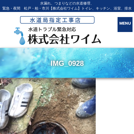
水漏れ、つまりなどの水道修理、
緊急・夜間 松戸・柏・市川【株式会社ワイム】トイレ、キッチン、浴室、排水
IMG_0928