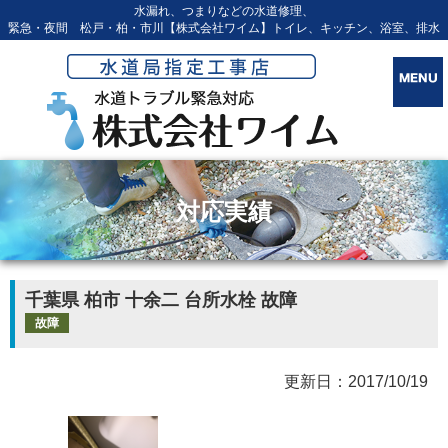
水漏れ、つまりなどの水道修理、
緊急・夜間 松戸・柏・市川【株式会社ワイム】トイレ、キッチン、浴室、排水
対応実績
千葉県 柏市 十余二 台所水栓 故障
故障
更新日：2017/10/19