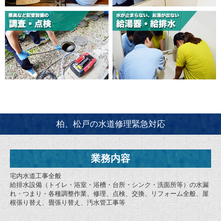
柏、松戸の水道修理緊急対応
業務内容
宅内水道工事全般
給排水設備（トイレ・浴室・浴槽・台所・シンク・洗面所等）の水漏
れ・つまり・各種調整作業、修理、点検、交換、リフォーム全般、屋
根張り替え、畳張り替え、汚水管工事等