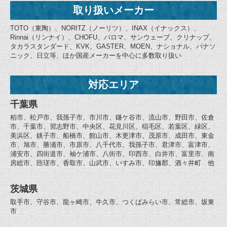
取り扱いメーカー
TOTO（東陶）、NORITZ（ノーリツ）、INAX（イナックス）、
Rinnai（リンナイ）、CHOFU、パロマ、サンウェーブ、クリナップ、
タカラスタンダード、KVK、GASTER、MOEN、ナショナル、パナソ
ニック、日立等、ほか国産メーカーを中心に多数取り扱い
対応エリア
千葉県
柏市、松戸市、我孫子市、市川市、鎌ケ谷市、流山市、野田市、佐倉
市、千葉市、習志野市、中央区、花見川区、稲毛区、若葉区、緑区、
美浜区、銚子市、船橋市、館山市、木更津市、茂原市、成田市、東金
市、旭市、勝浦市、市原市、八千代市、我孫子市、君津市、富津市、
浦安市、四街道市、袖ケ浦市、八街市、印西市、白井市、富里市、南
房総市、匝瑳市、香取市、山武市、いすみ市、印旛郡、酒々井町 他
茨城県
取手市、守谷市、龍ヶ崎市、牛久市、つくばみらい市、常総市、坂東
市