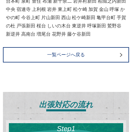
台本町 泉町 豊住 布瀬 新十余二 岩井村新田 柏堀之内新田
中央 宿連寺 上利根 岩井 東上町 松ケ崎 加賀 金山 呼塚 か
やの町 今谷上町 片山新田 西山 松ケ崎新田 亀甲台町 手賀
の杜 戸張新田 桜台 しいの木台 東逆井 呼塚新田 鷲野谷
新逆井 高南台 増尾台 花野井 藤ケ谷新田
一覧ページへ戻る
出張対応の流れ
Step1