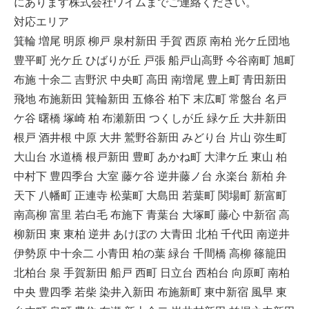
にあります株式会社ワイムまでご連絡ください。
対応エリア
箕輪 増尾 明原 柳戸 泉村新田 手賀 西原 南柏 光ケ丘団地
豊平町 光ケ丘 ひばりが丘 戸張 船戸山高野 今谷南町 旭町
布施 十余二 吉野沢 中央町 高田 南増尾 豊上町 青田新田
飛地 布施新田 箕輪新田 五條谷 柏下 末広町 常盤台 名戸
ケ谷 曙橋 塚崎 柏 布瀬新田 つくしが丘 緑ケ丘 大井新田
根戸 酒井根 中原 大井 鷲野谷新田 みどり台 片山 弥生町
大山台 水道橋 根戸新田 豊町 あかね町 大津ケ丘 東山 柏
中村下 豊四季台 大室 藤ケ谷 逆井藤ノ台 永楽台 新柏 弁
天下 八幡町 正連寺 松葉町 大島田 若葉町 関場町 新富町
南高柳 富里 若白毛 布施下 青葉台 大塚町 藤心 中新宿 高
柳新田 東 東柏 逆井 あけぼの 大青田 北柏 千代田 南逆井
伊勢原 中十余二 小青田 柏の葉 緑台 千間橋 高柳 篠籠田
北柏台 泉 手賀新田 船戸 西町 日立台 西柏台 向原町 南柏
中央 豊四季 若柴 染井入新田 布施新町 東中新宿 風早 東