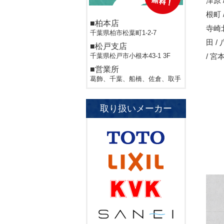
津原 
根町 /
■柏本店
寺崎北
千葉県柏市松葉町1-2-7
田 /
■松戸支店
千葉県松戸市小根本43-1 3F
/ 宮
■営業所
葛飾、千葉、船橋、佐倉、取手
取り扱いメーカー