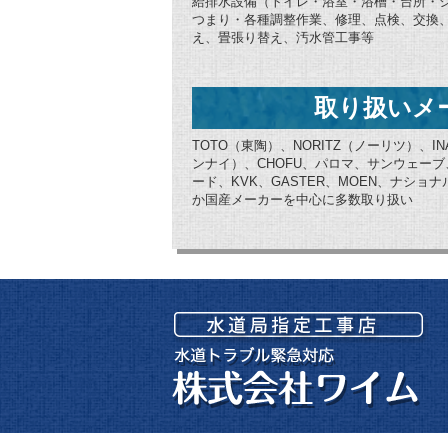
給排水設備（トイレ・浴室・浴槽・台所・
つまり・各種調整作業、修理、点検、交換
え、畳張り替え、汚水管工事等
取り扱いメ
TOTO（東陶）、NORITZ（ノーリツ）、IN
ンナイ）、CHOFU、パロマ、サンウェー
ード、KVK、GASTER、MOEN、ナシ
か国産メーカーを中心に多数取り扱い