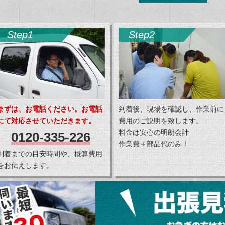
Step1
Step2
まずは、お電話ください。お電話
到着後、現場を確認し、作業前に
にて対応させていただきます。
費用のご説明を致します。
料金は安心の明朗会計
0120-335-226
作業費＋部品代のみ！
到着までの目安時間や、概算費用
をお伝えします。