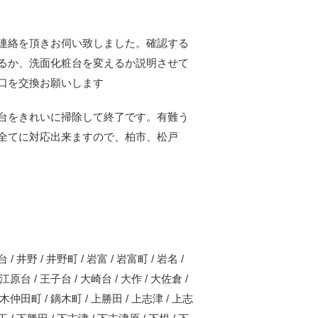
連絡を頂きお伺い致しました。確認する
るか、洗面化粧台を変えるか説明させて
口を交換お願いします
台をきれいに掃除して終了です。有難う
全てに対応出来ますので、柏市、松戸
台 / 井野 / 井野町 / 岩富 / 岩富町 / 岩名 /
 江原台 / 王子台 / 大崎台 / 大作 / 大佐倉 /
 鏑木仲田町 / 鏑木町 / 上勝田 / 上志津 / 上志