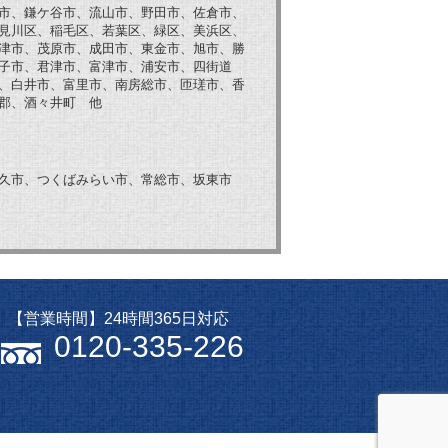
市、鎌ケ谷市、流山市、野田市、佐倉市、
見川区、稲毛区、若葉区、緑区、美浜区、
津市、茂原市、成田市、東金市、旭市、勝
子市、君津市、富津市、浦安市、四街道
、白井市、富里市、南房総市、匝瑳市、香
郡、酒々井町 他
久市、つくばみらい市、常総市、坂東市
【営業時間】24時間365日対応
0120-335-226