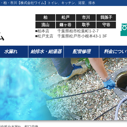
・柏・市川【株式会社ワイム】トイレ、キッチン、浴室、排水
柏
松戸
市川
我孫子
流山
鎌ヶ谷
取手
守谷
■柏本店 千葉県柏市松葉町1-2-7
■松戸支店 千葉県松戸市小根本43-1 3F
水漏れ
給排水・給湯器
配管修理
料金につい
面化粧台水漏れ 蛇口交換