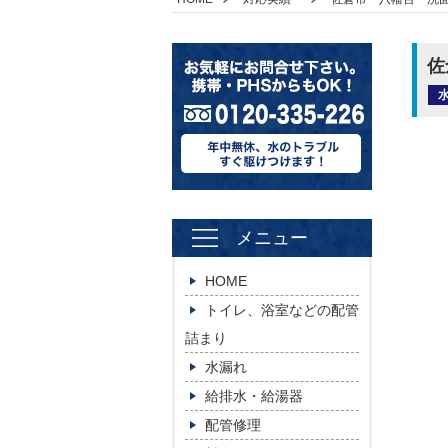
佐
メニュー
HOME
トイレ、浴室などの配管
詰まり
水漏れ
給排水・給湯器
配管修理