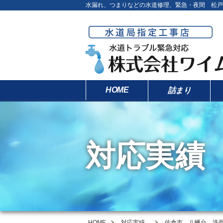
水漏れ、つまりなどの水道修理、緊急・夜間 松戸
HOME
詰まり
対応実績
HOME
対応実績
佐倉市 八幡台 洗