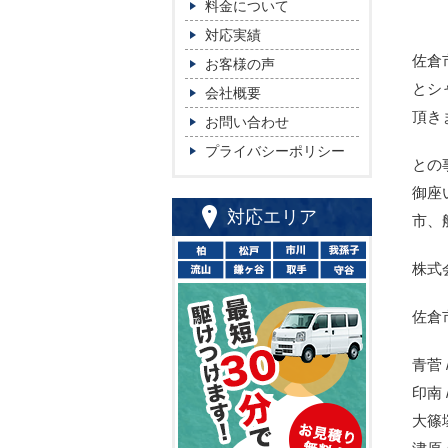
料金について
対応実績
佐倉
お客様の声
とシ
会社概要
頂き
お問い合わせ
プライバシーポリシー
との
御座
対応エリア
市、
株式
佐倉
青菅 /
印南 
大篠塚