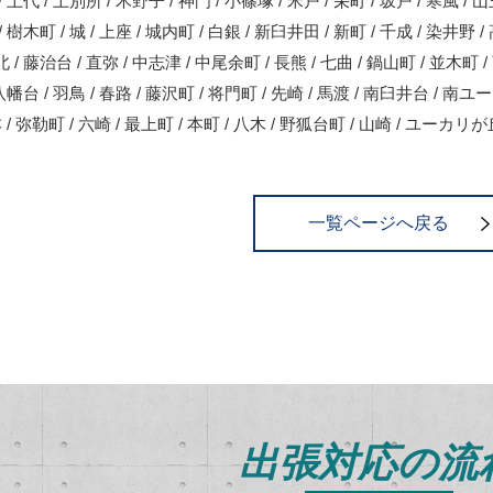
/ 上代 / 上別所 / 木野子 / 神門 / 小篠塚 / 米戸 / 栄町 / 坂戸 / 寒風 / 
 樹木町 / 城 / 上座 / 城内町 / 白銀 / 新臼井田 / 新町 / 千成 / 染井野 / 
 / 藤治台 / 直弥 / 中志津 / 中尾余町 / 長熊 / 七曲 / 鍋山町 / 並木町
 八幡台 / 羽鳥 / 春路 / 藤沢町 / 将門町 / 先崎 / 馬渡 / 南臼井台 / 南
本 / 弥勒町 / 六崎 / 最上町 / 本町 / 八木 / 野狐台町 / 山崎 / ユーカリが
一覧ページへ戻る
出張対応の流