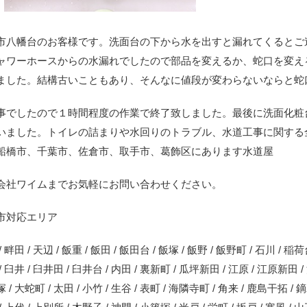
市八幡台のお客様です。洗面台の下から水を出すと漏れてくるとご
ャワーホースからの水漏れでしたので部品を変えるか、蛇口を変え
ました。結構古いこともあり、そんなに値段が変わらないならと蛇
事でしたので１時間程度の作業で終了致しました。最後に洗面化粧
いました。トイレの詰まりや水回りのトラブル、水道工事に関する
船橋市、千葉市、佐倉市、取手市、葛飾区にあります水道屋
会社ワイムまでお気軽にお問い合わせください。
市対応エリア
 畔田 / 天辺 / 飯重 / 飯田 / 飯田台 / 飯塚 / 飯野 / 飯野町 / 石川 / 稲荷
/ 臼井 / 臼井田 / 臼井台 / 内田 / 裏新町 / 瓜坪新田 / 江原 / 江原新田 /
 / 大蛇町 / 太田 / 小竹 / 生谷 / 表町 / 海隣寺町 / 角来 / 鹿島干拓 /