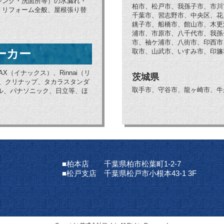
シンク・洗面所等）の水漏れ・
柏市、松戸市、我孫子市、市川
、リフォーム全般、屋根張り替
千葉市、習志野市、中央区、花
銚子市、船橋市、館山市、木更
浦市、市原市、八千代市、我孫
市、袖ケ浦市、八街市、印西市
ーカー
取市、山武市、いすみ市、印旛
AX（イナックス）、Rinnai（リ
茨城県
ブ、クリナップ、タカラスタンダ
取手市、守谷市、龍ヶ崎市、牛
ョナル、パナソニック、日立等、ほ
■柏本店 千葉県柏市松葉町1-2-7
■松戸支店 千葉県松戸市小根本43-1 3F