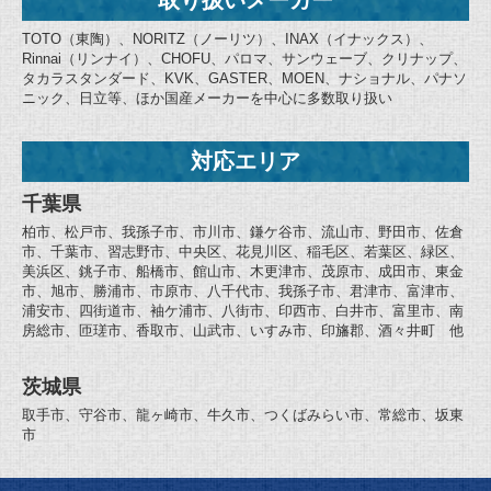
TOTO（東陶）、NORITZ（ノーリツ）、INAX（イナックス）、
Rinnai（リンナイ）、CHOFU、パロマ、サンウェーブ、クリナップ、
タカラスタンダード、KVK、GASTER、MOEN、ナショナル、パナソ
ニック、日立等、ほか国産メーカーを中心に多数取り扱い
対応エリア
千葉県
柏市、松戸市、我孫子市、市川市、鎌ケ谷市、流山市、野田市、佐倉
市、千葉市、習志野市、中央区、花見川区、稲毛区、若葉区、緑区、
美浜区、銚子市、船橋市、館山市、木更津市、茂原市、成田市、東金
市、旭市、勝浦市、市原市、八千代市、我孫子市、君津市、富津市、
浦安市、四街道市、袖ケ浦市、八街市、印西市、白井市、富里市、南
房総市、匝瑳市、香取市、山武市、いすみ市、印旛郡、酒々井町 他
茨城県
取手市、守谷市、龍ヶ崎市、牛久市、つくばみらい市、常総市、坂東
市