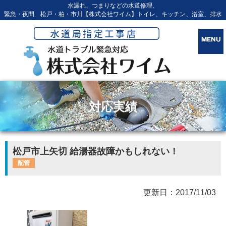
水漏れ、つまりなどの水道修理、
緊急・夜間 松戸・柏・市川【株式会社ワイム】トイレ、キッチン、浴室、排水
対応実績
松戸市上矢切 給湯器故障かもしれない！
配管
更新日：2017/11/03