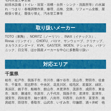
宅内水道工事全般
給排水設備（トイレ・浴室・浴槽・台所・シンク・洗面所等）の水漏
れ・つまり・各種調整作業、修理、点検、交換、リフォーム全般、屋
根張り替え、畳張り替え、汚水管工事等
取り扱いメーカー
TOTO（東陶）、NORITZ（ノーリツ）、INAX（イナックス）、
Rinnai（リンナイ）、CHOFU、パロマ、サンウェーブ、クリナップ、
タカラスタンダード、KVK、GASTER、MOEN、ナショナル、パナソ
ニック、日立等、ほか国産メーカーを中心に多数取り扱い
対応エリア
千葉県
柏市、松戸市、我孫子市、市川市、鎌ケ谷市、流山市、野田市、佐倉
市、千葉市、習志野市、中央区、花見川区、稲毛区、若葉区、緑区、
美浜区、銚子市、船橋市、館山市、木更津市、茂原市、成田市、東金
市、旭市、勝浦市、市原市、八千代市、我孫子市、君津市、富津市、
浦安市、四街道市、袖ケ浦市、八街市、印西市、白井市、富里市、南
房総市、匝瑳市、香取市、山武市、いすみ市、印旛郡、酒々井町 他