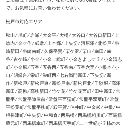
で、お気軽にお問い合わせください。
松戸市対応エリア
秋山 ⁄ 旭町 ⁄ 岩瀬 ⁄ 大金平 ⁄ 大橋 ⁄ 大谷口 ⁄ 大谷口新田 ⁄ 上
総内 ⁄ 金ケ作 ⁄ 紙敷 ⁄ 上本郷 ⁄ 上矢切 ⁄ 河原塚 ⁄ 北松戸 ⁄ 串
崎新田 ⁄ 串崎南町 ⁄ 久保平賀 ⁄ 栗ケ沢 ⁄ 栗山 ⁄ 幸田 ⁄ 幸
谷 ⁄ 古ケ崎 ⁄ 小金 ⁄ 小金上総町 ⁄ 小金きよしケ丘 ⁄ 小金清志
町 ⁄ 小金原 ⁄ 五香 ⁄ 五香西 ⁄ 五香南 ⁄ 五香六実 ⁄ 小根本 ⁄ 小
山 ⁄ 胡録台 ⁄ 栄町 ⁄ 栄町西 ⁄ 七右衛門新田 ⁄ 下矢切 ⁄ 新
作 ⁄ 新松戸 ⁄ 新松戸東 ⁄ 新松戸南 ⁄ 新松戸北 ⁄ 千駄堀 ⁄ 高塚
新田 ⁄ 高柳 ⁄ 高柳新田 ⁄ 竹ケ花 ⁄ 竹ケ花西町 ⁄ 田中新田 ⁄ 常
盤平 ⁄ 常盤平陣屋前 ⁄ 常盤平西窪町 ⁄ 常盤平双葉町 ⁄ 常盤
平松葉町 ⁄ 常盤平柳町 ⁄ 殿平賀 ⁄ 仲井町 ⁄ 中金杉 ⁄ 中根 ⁄ 中
根長津町 ⁄ 中矢切 ⁄ 中和倉 ⁄ 西馬橋 ⁄ 西馬橋相川町 ⁄ 西馬橋
蔵元町 ⁄ 西馬橋幸町 ⁄ 西馬橋広手町 ⁄ 二十世紀が丘柿の木