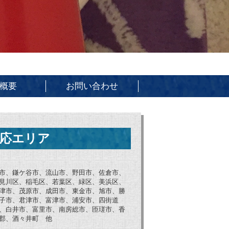
概要
お問い合わせ
応エリア
市、鎌ケ谷市、流山市、野田市、佐倉市、
見川区、稲毛区、若葉区、緑区、美浜区、
津市、茂原市、成田市、東金市、旭市、勝
子市、君津市、富津市、浦安市、四街道
、白井市、富里市、南房総市、匝瑳市、香
郡、酒々井町 他