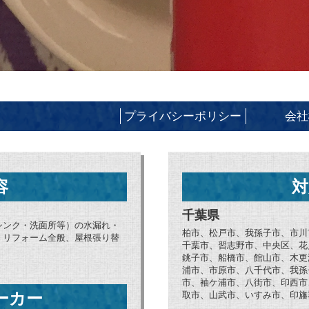
プライバシーポリシー
会社
容
対
千葉県
シンク・洗面所等）の水漏れ・
柏市、松戸市、我孫子市、市川
、リフォーム全般、屋根張り替
千葉市、習志野市、中央区、花
銚子市、船橋市、館山市、木更
浦市、市原市、八千代市、我孫
市、袖ケ浦市、八街市、印西市
ーカー
取市、山武市、いすみ市、印旛