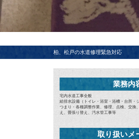
柏、松戸の水道修理緊急対応
業務内
宅内水道工事全般
給排水設備（トイレ・浴室・浴槽・台所・
つまり・各種調整作業、修理、点検、交換
え、畳張り替え、汚水管工事等
取り扱いメ