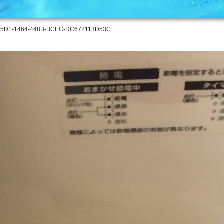
5D1-1464-448B-BCEC-DC672113D53C