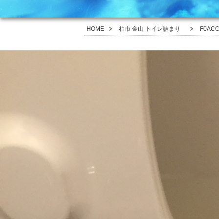
HOME
柏市 金山 トイレ詰まり
F0ACC