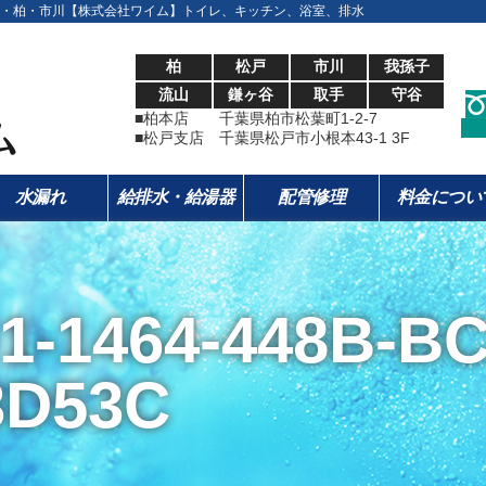
・柏・市川【株式会社ワイム】トイレ、キッチン、浴室、排水
柏
松戸
市川
我孫子
流山
鎌ヶ谷
取手
守谷
■柏本店 千葉県柏市松葉町1-2-7
■松戸支店 千葉県松戸市小根本43-1 3F
水漏れ
給排水・給湯器
配管修理
料金につい
1-1464-448B-B
3D53C