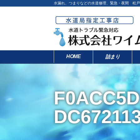
水漏れ、つまりなどの水道修理、緊急・夜間 松戸
HOME
詰まり
F0ACC5D
DC67211