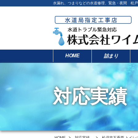
水漏れ、つまりなどの水道修理、緊急・夜間 松戸
HOME
詰まり
対応実績
HOME
対応実績
松戸市五香西 トイレ