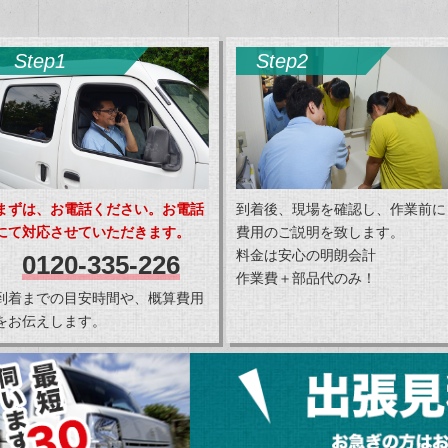
Step1
Step2
まずは、お電話ください。お電話
到着後、現場を確認し、作業前に
にて対応させていただきます。
費用のご説明を致します。
料金は安心の明朗会計
0120-335-226
作業費＋部品代のみ！
到着までの目安時間や、概算費用
をお伝えします。