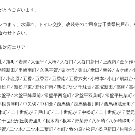
がとうございます。
レつまり、水漏れ、トイレ交換、改装等のご用命は千葉県松戸市、
合わせ下さい。
市対応エリア
 ⁄ 旭町 ⁄ 岩瀬 ⁄ 大金平 ⁄ 大橋 ⁄ 大谷口 ⁄ 大谷口新田 ⁄ 上総内 ⁄ 金ケ作 
 串崎新田 ⁄ 串崎南町 ⁄ 久保平賀 ⁄ 栗ケ沢 ⁄ 栗山 ⁄ 幸田 ⁄ 幸谷 ⁄ 古ケ崎
 ⁄ 小金原 ⁄ 五香 ⁄ 五香西 ⁄ 五香南 ⁄ 五香六実 ⁄ 小根本 ⁄ 小山 ⁄ 胡録台 
 新松戸 ⁄ 新松戸東 ⁄ 新松戸南 ⁄ 新松戸北 ⁄ 千駄堀 ⁄ 高塚新田 ⁄ 高柳 ⁄ 
 常盤平 ⁄ 常盤平陣屋前 ⁄ 常盤平西窪町 ⁄ 常盤平双葉町 ⁄ 常盤平松葉町 ⁄ 
 中根長津町 ⁄ 中矢切 ⁄ 中和倉 ⁄ 西馬橋 ⁄ 西馬橋相川町 ⁄ 西馬橋蔵元町
木町 ⁄ 二十世紀が丘戸山町 ⁄ 二十世紀が丘中松町 ⁄ 二十世紀が丘梨元
 二十世紀が丘美野里町 ⁄ 根木内 ⁄ 根本 ⁄ 野菊野 ⁄ 八ケ崎 ⁄ 八ケ崎緑町 ⁄ 
 平賀 ⁄ 二ツ木 ⁄ 二ツ木二葉町 ⁄ 本町 ⁄ 牧の原 ⁄ 松戸 ⁄ 松戸新田 ⁄ 松飛台 ⁄