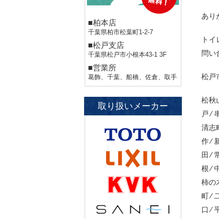
あり
■柏本店
千葉県柏市松葉町1-2-7
トイ
■松戸支店
問い
千葉県松戸市小根本43-1 3F
■営業所
松戸
葛飾、千葉、船橋、佐倉、取手
松秋山
取り扱いメーカー
戸 ⁄
清志町
作 ⁄
田 ⁄
根 ⁄
柿の
町 ⁄
口 ⁄