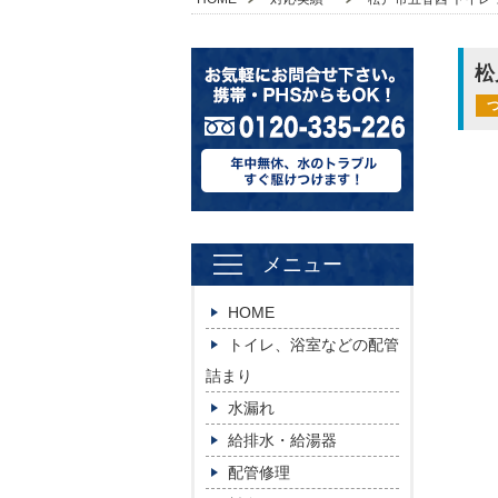
松
メニュー
HOME
トイレ、浴室などの配管
詰まり
水漏れ
給排水・給湯器
配管修理