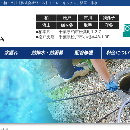
・柏・市川【株式会社ワイム】トイレ、キッチン、浴室、排水
柏
松戸
市川
我孫子
流山
鎌ヶ谷
取手
守谷
■柏本店 千葉県柏市松葉町1-2-7
■松戸支店 千葉県松戸市小根本43-1 3F
水漏れ
給排水・給湯器
配管修理
料金につい
つまり