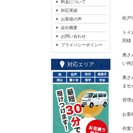
料金について
対応実績
松戸
お客様の声
会社概要
トイ
お問い合わせ
同様
プライバシーポリシー
奥さ
い何
対応エリア
奥さ
ませ
管理
お客
作業