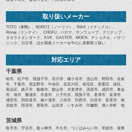
取り扱いメーカー
TOTO（東陶）、NORITZ（ノーリツ）、INAX（イナックス）、
Rinnai（リンナイ）、CHOFU、パロマ、サンウェーブ、クリナップ、
タカラスタンダード、KVK、GASTER、MOEN、ナショナル、パナソ
ニック、日立等、ほか国産メーカーを中心に多数取り扱い
対応エリア
千葉県
柏市、松戸市、我孫子市、市川市、鎌ケ谷市、流山市、野田市、佐倉
市、千葉市、習志野市、中央区、花見川区、稲毛区、若葉区、緑区、
美浜区、銚子市、船橋市、館山市、木更津市、茂原市、成田市、東金
市、旭市、勝浦市、市原市、八千代市、我孫子市、君津市、富津市、
浦安市、四街道市、袖ケ浦市、八街市、印西市、白井市、富里市、南
房総市、匝瑳市、香取市、山武市、いすみ市、印旛郡、酒々井町 他
茨城県
取手市、守谷市、龍ヶ崎市、牛久市、つくばみらい市、常総市、坂東