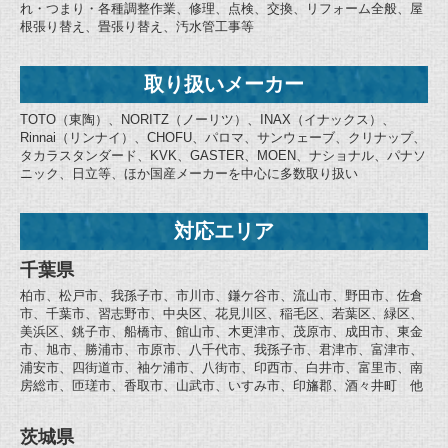
れ・つまり・各種調整作業、修理、点検、交換、リフォーム全般、屋
根張り替え、畳張り替え、汚水管工事等
取り扱いメーカー
TOTO（東陶）、NORITZ（ノーリツ）、INAX（イナックス）、
Rinnai（リンナイ）、CHOFU、パロマ、サンウェーブ、クリナップ、
タカラスタンダード、KVK、GASTER、MOEN、ナショナル、パナソ
ニック、日立等、ほか国産メーカーを中心に多数取り扱い
対応エリア
千葉県
柏市、松戸市、我孫子市、市川市、鎌ケ谷市、流山市、野田市、佐倉
市、千葉市、習志野市、中央区、花見川区、稲毛区、若葉区、緑区、
美浜区、銚子市、船橋市、館山市、木更津市、茂原市、成田市、東金
市、旭市、勝浦市、市原市、八千代市、我孫子市、君津市、富津市、
浦安市、四街道市、袖ケ浦市、八街市、印西市、白井市、富里市、南
房総市、匝瑳市、香取市、山武市、いすみ市、印旛郡、酒々井町 他
茨城県