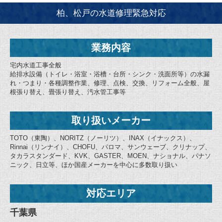
柏、松戸の水道修理緊急対応
業務内容
宅内水道工事全般
給排水設備（トイレ・浴室・浴槽・台所・シンク・洗面所等）の水漏
れ・つまり・各種調整作業、修理、点検、交換、リフォーム全般、屋
根張り替え、畳張り替え、汚水管工事等
取り扱いメーカー
TOTO（東陶）、NORITZ（ノーリツ）、INAX（イナックス）、
Rinnai（リンナイ）、CHOFU、パロマ、サンウェーブ、クリナップ、
タカラスタンダード、KVK、GASTER、MOEN、ナショナル、パナソ
ニック、日立等、ほか国産メーカーを中心に多数取り扱い
対応エリア
千葉県