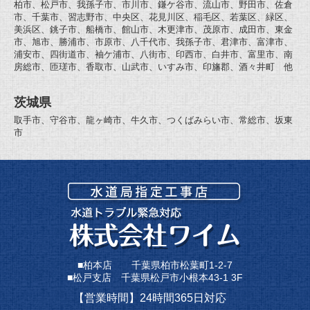
柏市、松戸市、我孫子市、市川市、鎌ケ谷市、流山市、野田市、佐倉
市、千葉市、習志野市、中央区、花見川区、稲毛区、若葉区、緑区、
美浜区、銚子市、船橋市、館山市、木更津市、茂原市、成田市、東金
市、旭市、勝浦市、市原市、八千代市、我孫子市、君津市、富津市、
浦安市、四街道市、袖ケ浦市、八街市、印西市、白井市、富里市、南
房総市、匝瑳市、香取市、山武市、いすみ市、印旛郡、酒々井町 他
茨城県
取手市、守谷市、龍ヶ崎市、牛久市、つくばみらい市、常総市、坂東
市
■柏本店 千葉県柏市松葉町1-2-7
■松戸支店 千葉県松戸市小根本43-1 3F
【営業時間】24時間365日対応