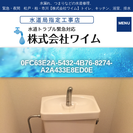
水漏れ、つまりなどの水道修理、
緊急・夜間 松戸・柏・市川【株式会社ワイム】トイレ、キッチン、浴室、排水
0FC63E2A-5432-4B76-8274-
A2A433E8ED0E