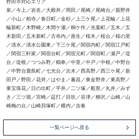
野田市対応エリア
泉／今上／岩名／大殿井／岡田／尾崎／尾崎台／親野井
／小山／柏寺／春日町／金杉／上三ケ尾／上花輪／上花
輪新町／木野崎／木間ケ瀬／桐ケ作／光葉町／五木／五
木新田／五木新町／古布内／座生／桜木／桜台／桜の里
／清水／清水公園東／下三ケ尾／関宿内町／関宿江戸町
／関宿三軒家／関宿台町／関宿元町／関宿町／瀬戸／堤
台／堤根／つつみ野／鶴奉／中里／中戸／中根／中野台
／中野台鹿島町／七光台／次木／西高野／西三ケ尾／新
田戸／野田／花井／はやま／蕃昌／東金野井／東高野／
東宝珠花／日の出町／平井／二ツ塚／船形／丸井／みず
き／三ツ堀／宮崎／莚打／目吹／谷津／柳沢／山崎／山
崎梅の台／山崎貝塚町／横内／吉春
一覧ページへ戻る