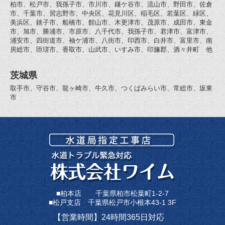
柏市、松戸市、我孫子市、市川市、鎌ケ谷市、流山市、野田市、佐倉
市、千葉市、習志野市、中央区、花見川区、稲毛区、若葉区、緑区、
美浜区、銚子市、船橋市、館山市、木更津市、茂原市、成田市、東金
市、旭市、勝浦市、市原市、八千代市、我孫子市、君津市、富津市、
浦安市、四街道市、袖ケ浦市、八街市、印西市、白井市、富里市、南
房総市、匝瑳市、香取市、山武市、いすみ市、印旛郡、酒々井町 他
茨城県
取手市、守谷市、龍ヶ崎市、牛久市、つくばみらい市、常総市、坂東
市
■柏本店 千葉県柏市松葉町1-2-7
■松戸支店 千葉県松戸市小根本43-1 3F
【営業時間】24時間365日対応