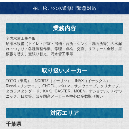
柏、松戸の水道修理緊急対応
業務内容
宅内水道工事全般
給排水設備（トイレ・浴室・浴槽・台所・シンク・洗面所等）の水漏
れ・つまり・各種調整作業、修理、点検、交換、リフォーム全般、屋
根張り替え、畳張り替え、汚水管工事等
取り扱いメーカー
TOTO（東陶）、NORITZ（ノーリツ）、INAX（イナックス）、
Rinnai（リンナイ）、CHOFU、パロマ、サンウェーブ、クリナップ、
タカラスタンダード、KVK、GASTER、MOEN、ナショナル、パナソ
ニック、日立等、ほか国産メーカーを中心に多数取り扱い
対応エリア
千葉県