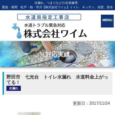
水漏れ、つまりなどの水道修理、
緊急・夜間 松戸・柏・市川【株式会社ワイム】トイレ、キッチン、浴室、排水
対応実績
野田市 七光台 トイレ水漏れ 水道料金上がっ
てる！
水漏れ
更新日：2017/11/24