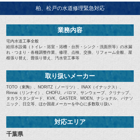
柏、松戸の水道修理緊急対応
業務内容
宅内水道工事全般
給排水設備（トイレ・浴室・浴槽・台所・シンク・洗面所等）の水漏
れ・つまり・各種調整作業、修理、点検、交換、リフォーム全般、屋
根張り替え、畳張り替え、汚水管工事等
取り扱いメーカー
TOTO（東陶）、NORITZ（ノーリツ）、INAX（イナックス）、
Rinnai（リンナイ）、CHOFU、パロマ、サンウェーブ、クリナップ、
タカラスタンダード、KVK、GASTER、MOEN、ナショナル、パナソ
ニック、日立等、ほか国産メーカーを中心に多数取り扱い
対応エリア
千葉県