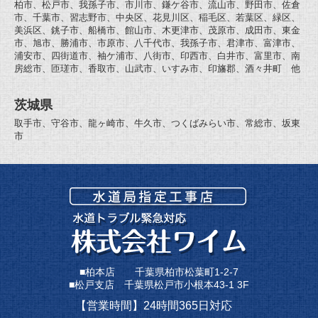
柏市、松戸市、我孫子市、市川市、鎌ケ谷市、流山市、野田市、佐倉
市、千葉市、習志野市、中央区、花見川区、稲毛区、若葉区、緑区、
美浜区、銚子市、船橋市、館山市、木更津市、茂原市、成田市、東金
市、旭市、勝浦市、市原市、八千代市、我孫子市、君津市、富津市、
浦安市、四街道市、袖ケ浦市、八街市、印西市、白井市、富里市、南
房総市、匝瑳市、香取市、山武市、いすみ市、印旛郡、酒々井町 他
茨城県
取手市、守谷市、龍ヶ崎市、牛久市、つくばみらい市、常総市、坂東
市
■柏本店 千葉県柏市松葉町1-2-7
■松戸支店 千葉県松戸市小根本43-1 3F
【営業時間】24時間365日対応