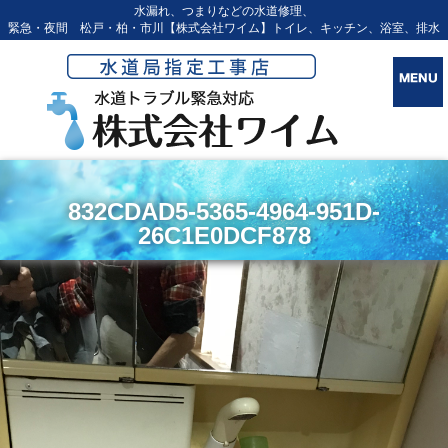
水漏れ、つまりなどの水道修理、
緊急・夜間 松戸・柏・市川【株式会社ワイム】トイレ、キッチン、浴室、排水
832CDAD5-5365-4964-951D-
26C1E0DCF878