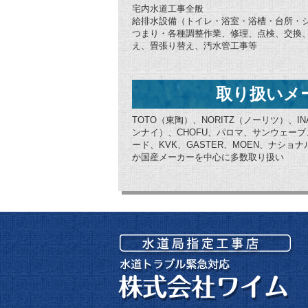
宅内水道工事全般
給排水設備（トイレ・浴室・浴槽・台所・
つまり・各種調整作業、修理、点検、交換
え、畳張り替え、汚水管工事等
取り扱いメ
TOTO（東陶）、NORITZ（ノーリツ）、IN
ンナイ）、CHOFU、パロマ、サンウェー
ード、KVK、GASTER、MOEN、ナシ
か国産メーカーを中心に多数取り扱い