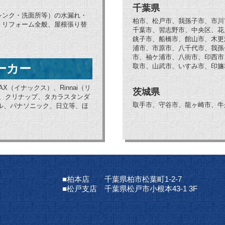
千葉県
シンク・洗面所等）の水漏れ・
柏市、松戸市、我孫子市、市川
、リフォーム全般、屋根張り替
千葉市、習志野市、中央区、花
銚子市、船橋市、館山市、木更
浦市、市原市、八千代市、我孫
市、袖ケ浦市、八街市、印西市
ーカー
取市、山武市、いすみ市、印旛
AX（イナックス）、Rinnai（リ
茨城県
ブ、クリナップ、タカラスタンダ
取手市、守谷市、龍ヶ崎市、牛
ョナル、パナソニック、日立等、ほ
■柏本店 千葉県柏市松葉町1-2-7
■松戸支店 千葉県松戸市小根本43-1 3F