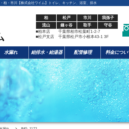
・柏・市川【株式会社ワイム】トイレ、キッチン、浴室、排水
柏
松戸
市川
我孫子
流山
鎌ヶ谷
取手
守谷
■柏本店 千葉県柏市松葉町1-2-7
■松戸支店 千葉県松戸市小根本43-1 3F
水漏れ
給排水・給湯器
配管修理
料金につい
栓水漏れ
IMG_1172