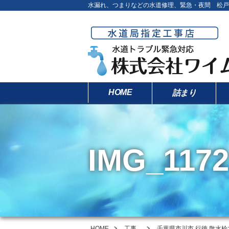
水漏れ、つまりなどの水道修理、緊急・夜間 松戸
HOME
詰まり
IMG_1172
HOME
工事
千葉県市川市 行徳 散水