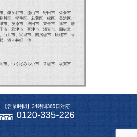
市、鎌ケ谷市、流山市、野田市、佐倉市、
見川区、稲毛区、若葉区、緑区、美浜区、
津市、茂原市、成田市、東金市、旭市、勝
子市、君津市、富津市、浦安市、四街道
、白井市、富里市、南房総市、匝瑳市、香
郡、酒々井町 他
久市、つくばみらい市、常総市、坂東市
【営業時間】24時間365日対応
0120-335-226