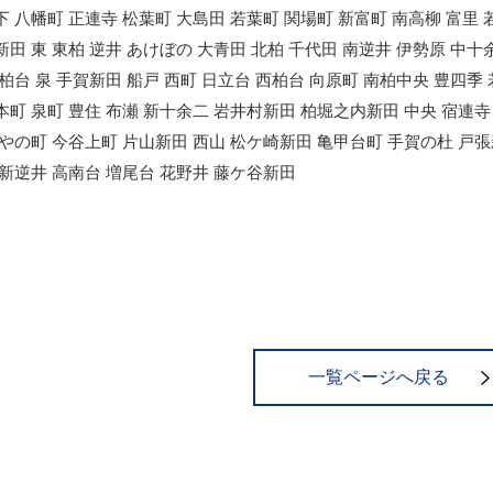
下 八幡町 正連寺 松葉町 大島田 若葉町 関場町 新富町 南高柳 富里 
新田 東 東柏 逆井 あけぼの 大青田 北柏 千代田 南逆井 伊勢原 中十
北柏台 泉 手賀新田 船戸 西町 日立台 西柏台 向原町 南柏中央 豊四季
本町 泉町 豊住 布瀬 新十余二 岩井村新田 柏堀之内新田 中央 宿連寺 
かやの町 今谷上町 片山新田 西山 松ケ崎新田 亀甲台町 手賀の杜 戸張
 新逆井 高南台 増尾台 花野井 藤ケ谷新田
一覧ページへ戻る