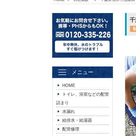
千
メニュー
HOME
トイレ、浴室などの配管
詰まり
水漏れ
給排水・給湯器
配管修理