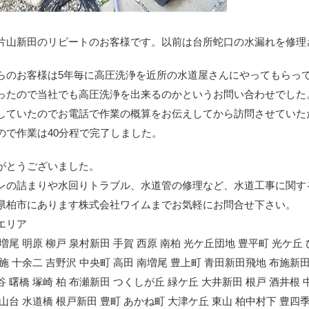
片山新田のリピートのお客様です。以前は台所蛇口の水漏れを修理
らのお客様は5年毎に高圧洗浄を近所の水道屋さんにやってもらっ
ったので当社でも高圧洗浄を出来るのかというお問い合わせでした
していたのでお電話で作業の概算をお伝えしてから訪問させていた
ので作業は40分程で完了しました。
がとうございました。
レの詰まりや水回りトラブル、水道管の修理など、水道工事に関す
県柏市にあります株式会社ワイムまでお気軽にお問合せ下さい。
エリア
 増尾 明原 柳戸 泉村新田 手賀 西原 南柏 光ケ丘団地 豊平町 光ケ丘
布施 十余二 吉野沢 中央町 高田 南増尾 豊上町 青田新田飛地 布施新田
谷 曙橋 塚崎 柏 布瀬新田 つくしが丘 緑ケ丘 大井新田 根戸 酒井根 
大山台 水道橋 根戸新田 豊町 あかね町 大津ケ丘 東山 柏中村下 豊四