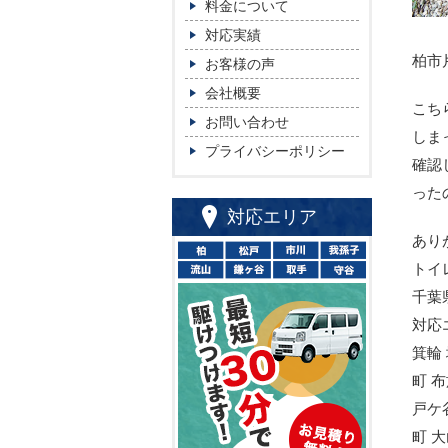
料金について
対応実績
柏市
お客様の声
会社概要
こち
お問い合わせ
しま
プライバシーポリシー
確認
った
対応エリア
あり
トイ
千葉
対応
箕輪
町 
戸ケ
町 