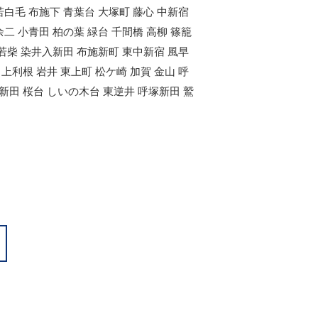
若白毛 布施下 青葉台 大塚町 藤心 中新宿
余二 小青田 柏の葉 緑台 千間橋 高柳 篠籠
 若柴 染井入新田 布施新町 東中新宿 風早
上利根 岩井 東上町 松ケ崎 加賀 金山 呼
新田 桜台 しいの木台 東逆井 呼塚新田 鷲