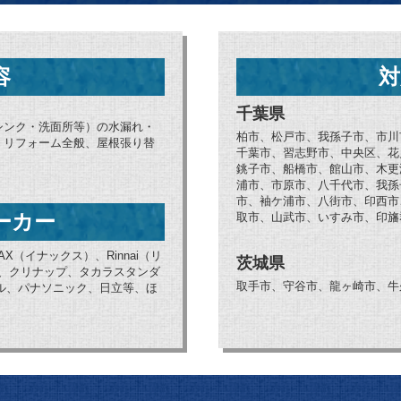
容
対
千葉県
シンク・洗面所等）の水漏れ・
柏市、松戸市、我孫子市、市川
、リフォーム全般、屋根張り替
千葉市、習志野市、中央区、花
銚子市、船橋市、館山市、木更
浦市、市原市、八千代市、我孫
市、袖ケ浦市、八街市、印西市
ーカー
取市、山武市、いすみ市、印旛
AX（イナックス）、Rinnai（リ
茨城県
ブ、クリナップ、タカラスタンダ
取手市、守谷市、龍ヶ崎市、牛
ョナル、パナソニック、日立等、ほ