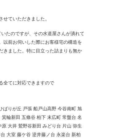
させていただきました。
ていたのですが、その水道屋さんが潰れて
。以前お伺いした際にお客様宅の構造を
だきました。特に目立った詰まりも無か
る全てに対応できますので
 ひばりが丘 戸張 船戸山高野 今谷南町 旭
 箕輪新田 五條谷 柏下 末広町 常盤台 名
中原 大井 鷲野谷新田 みどり台 片山 弥生
季台 大室 藤ケ谷 逆井藤ノ台 永楽台 新柏