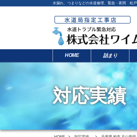
水漏れ、つまりなどの水道修理、緊急・夜間 松戸
HOME
詰まり
対応実績
HOME
対応実績
千葉県 柏市 片山新田