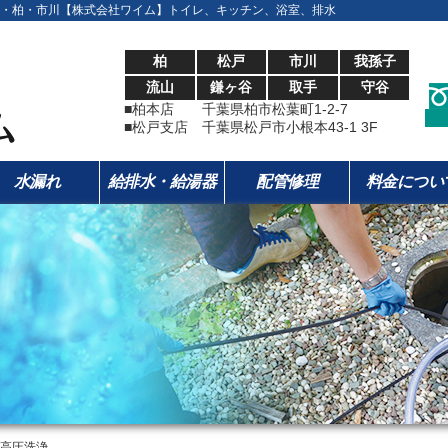
・柏・市川【株式会社ワイム】トイレ、キッチン、浴室、排水
柏
松戸
市川
我孫子
流山
鎌ヶ谷
取手
守谷
■柏本店 千葉県柏市松葉町1-2-7
■松戸支店 千葉県松戸市小根本43-1 3F
水漏れ
給排水・給湯器
配管修理
料金につい
 高圧洗浄