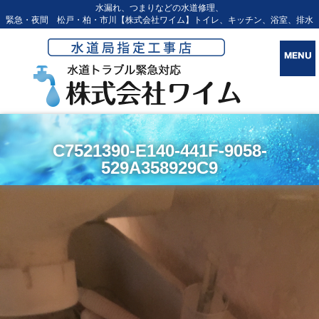
水漏れ、つまりなどの水道修理、
緊急・夜間 松戸・柏・市川【株式会社ワイム】トイレ、キッチン、浴室、排水
C7521390-E140-441F-9058-
529A358929C9