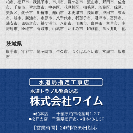
柏市、松戸市、我孫子市、市川市、鎌ケ谷市、流山市、野田市、佐倉
市、千葉市、習志野市、中央区、花見川区、稲毛区、若葉区、緑区、
美浜区、銚子市、船橋市、館山市、木更津市、茂原市、成田市、東金
市、旭市、勝浦市、市原市、八千代市、我孫子市、君津市、富津市、
浦安市、四街道市、袖ケ浦市、八街市、印西市、白井市、富里市、南
房総市、匝瑳市、香取市、山武市、いすみ市、印旛郡、酒々井町 他
茨城県
取手市、守谷市、龍ヶ崎市、牛久市、つくばみらい市、常総市、坂東
市
■柏本店 千葉県柏市松葉町1-2-7
■松戸支店 千葉県松戸市小根本43-1 3F
【営業時間】24時間365日対応