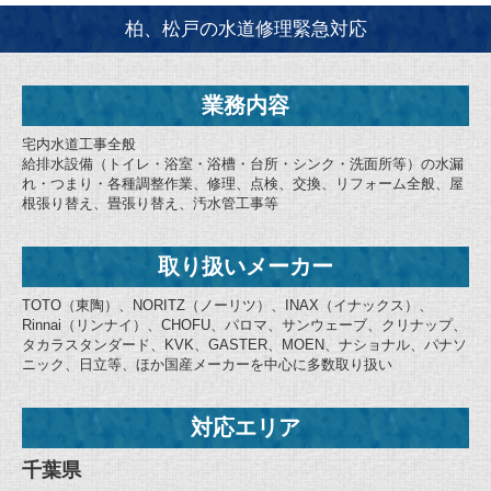
柏、松戸の水道修理緊急対応
業務内容
宅内水道工事全般
給排水設備（トイレ・浴室・浴槽・台所・シンク・洗面所等）の水漏
れ・つまり・各種調整作業、修理、点検、交換、リフォーム全般、屋
根張り替え、畳張り替え、汚水管工事等
取り扱いメーカー
TOTO（東陶）、NORITZ（ノーリツ）、INAX（イナックス）、
Rinnai（リンナイ）、CHOFU、パロマ、サンウェーブ、クリナップ、
タカラスタンダード、KVK、GASTER、MOEN、ナショナル、パナソ
ニック、日立等、ほか国産メーカーを中心に多数取り扱い
対応エリア
千葉県