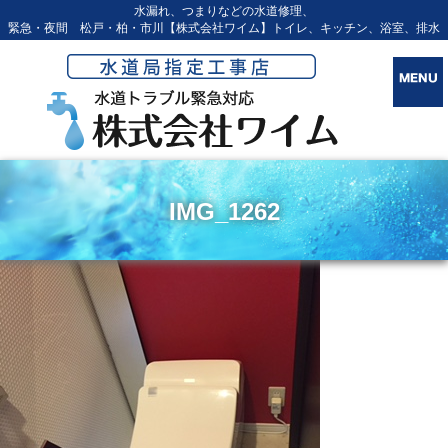
水漏れ、つまりなどの水道修理、
緊急・夜間 松戸・柏・市川【株式会社ワイム】トイレ、キッチン、浴室、排水
IMG_1262