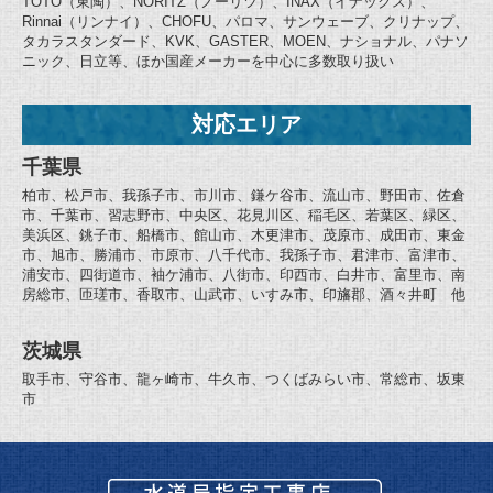
TOTO（東陶）、NORITZ（ノーリツ）、INAX（イナックス）、
Rinnai（リンナイ）、CHOFU、パロマ、サンウェーブ、クリナップ、
タカラスタンダード、KVK、GASTER、MOEN、ナショナル、パナソ
ニック、日立等、ほか国産メーカーを中心に多数取り扱い
対応エリア
千葉県
柏市、松戸市、我孫子市、市川市、鎌ケ谷市、流山市、野田市、佐倉
市、千葉市、習志野市、中央区、花見川区、稲毛区、若葉区、緑区、
美浜区、銚子市、船橋市、館山市、木更津市、茂原市、成田市、東金
市、旭市、勝浦市、市原市、八千代市、我孫子市、君津市、富津市、
浦安市、四街道市、袖ケ浦市、八街市、印西市、白井市、富里市、南
房総市、匝瑳市、香取市、山武市、いすみ市、印旛郡、酒々井町 他
茨城県
取手市、守谷市、龍ヶ崎市、牛久市、つくばみらい市、常総市、坂東
市