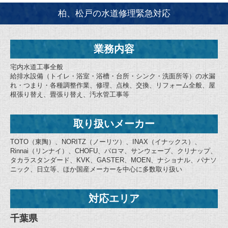
柏、松戸の水道修理緊急対応
業務内容
宅内水道工事全般
給排水設備（トイレ・浴室・浴槽・台所・シンク・洗面所等）の水漏
れ・つまり・各種調整作業、修理、点検、交換、リフォーム全般、屋
根張り替え、畳張り替え、汚水管工事等
取り扱いメーカー
TOTO（東陶）、NORITZ（ノーリツ）、INAX（イナックス）、
Rinnai（リンナイ）、CHOFU、パロマ、サンウェーブ、クリナップ、
タカラスタンダード、KVK、GASTER、MOEN、ナショナル、パナソ
ニック、日立等、ほか国産メーカーを中心に多数取り扱い
対応エリア
千葉県