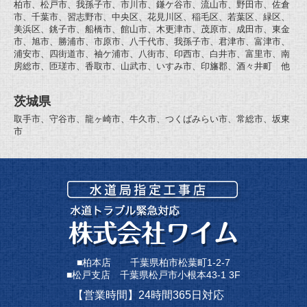
柏市、松戸市、我孫子市、市川市、鎌ケ谷市、流山市、野田市、佐倉
市、千葉市、習志野市、中央区、花見川区、稲毛区、若葉区、緑区、
美浜区、銚子市、船橋市、館山市、木更津市、茂原市、成田市、東金
市、旭市、勝浦市、市原市、八千代市、我孫子市、君津市、富津市、
浦安市、四街道市、袖ケ浦市、八街市、印西市、白井市、富里市、南
房総市、匝瑳市、香取市、山武市、いすみ市、印旛郡、酒々井町 他
茨城県
取手市、守谷市、龍ヶ崎市、牛久市、つくばみらい市、常総市、坂東
市
■柏本店 千葉県柏市松葉町1-2-7
■松戸支店 千葉県松戸市小根本43-1 3F
【営業時間】24時間365日対応