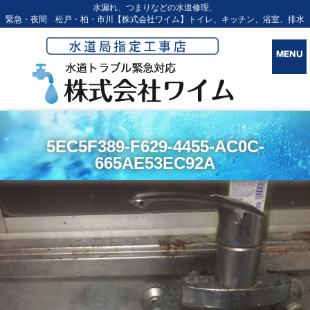
水漏れ、つまりなどの水道修理、
緊急・夜間 松戸・柏・市川【株式会社ワイム】トイレ、キッチン、浴室、排水
5EC5F389-F629-4455-AC0C-
665AE53EC92A